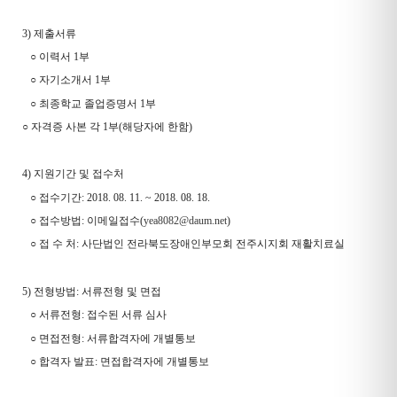
3)
제출서류
○
이력서
1
부
○
자기소개서
1
부
○
최종학교 졸업증명서
1
부
○
자격증 사본 각
1
부
(
해당자에 한함
)
4)
지원기간 및 접수처
○
접수기간
: 2018. 08. 11. ~ 2018. 08. 18.
○
접수방법
:
이메일접수
(
yea8082@daum.net
)
○
접 수 처
:
사단법인 전라북도장애인부모회 전주시지회 재활치료실
5)
전형방법
:
서류전형 및 면접
○
서류전형
:
접수된 서류 심사
○
면접전형
:
서류합격자에 개별통보
○
합격자 발표
:
면접합격자에 개별통보