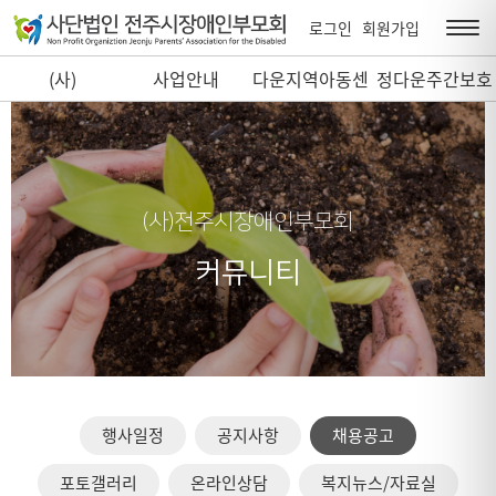
로그인
회원가입
(사)
사업안내
다운지역아동센
정다운주간보호
전주시장애인부
터
센터
모회
(사)전주시장애인부모회
커뮤니티
행사일정
공지사항
채용공고
포토갤러리
온라인상담
복지뉴스/자료실