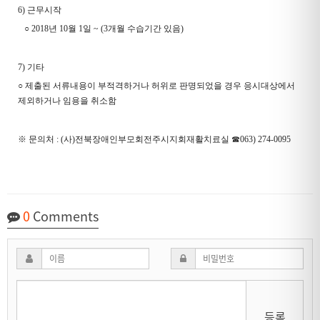
6)
근무시작
○
2018
년
10
월
1
일
~ (3
개월 수습기간 있음
)
7)
기타
○
제출된 서류내용이 부적격하거나 허위로 판명되었을 경우 응시대상에서
제외하거나 임용을 취소함
※
문의처
: (
사
)
전북장애인부모회전주시지회재활치료실
☎
063) 274-0095
0
Comments
등록