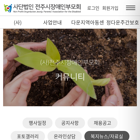
로그인
회원가입
(사)
사업안내
다운지역아동센
정다운주간보호
전주시장애인부
터
센터
모회
(사)전주시장애인부모회
커뮤니티
행사일정
공지사항
채용공고
포토갤러리
온라인상담
복지뉴스/자료실