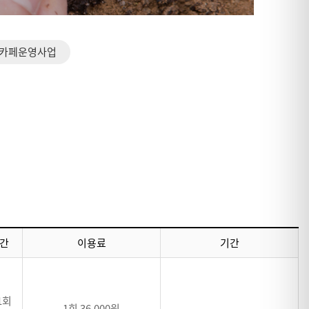
카페운영사업
간
이용료
기간
1회
1회 36,000원