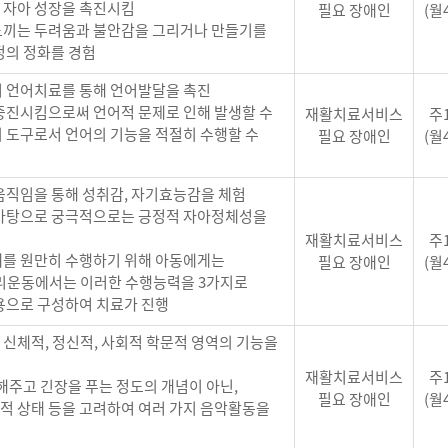
 자아 성장을 촉진시킴
필요 장애인
(월
느끼는 두려움과 불안감을 그리거나 만들기를
정의 정화를 경험
 언어치료를 통해 언어발달을 촉진
증진시킴으로써 언어적 문제로 인해 발생할 수
재활치료서비스
주
 도구로서 언어의 기능을 적절히 수행할 수
필요 장애인
(월
움직임을 통해 성취감, 자기효능감을 체험
 바탕으로 궁극적으로는 긍정적 자아정체성을
재활치료서비스
주
를 원만히 수행하기 위해 아동에게는
필요 장애인
(월
리운동에서는 이러한 수행능력을 3가지로
용으로 구성하여 치료가 진행
신체적, 정신적, 사회적 학문적 영역의 기능을
재활치료서비스
주
해주고 긴장을 푸는 정도의 개념이 아닌,
필요 장애인
(월
체적 상태 등을 고려하여 여러 가지 음악활동을