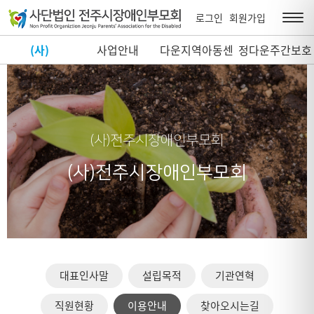
로그인
회원가입
(사)
사업안내
다운지역아동센
정다운주간보호
전주시장애인부
터
센터
모회
(사)전주시장애인부모회
(사)전주시장애인부모회
대표인사말
설립목적
기관연혁
직원현황
이용안내
찾아오시는길