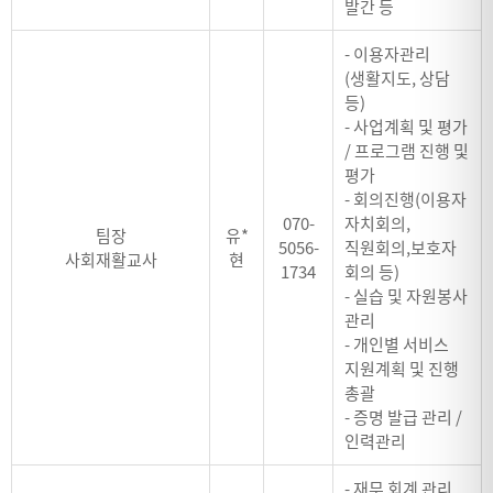
발간 등
- 이용자관리
(생활지도, 상담
등)
- 사업계획 및 평가
/ 프로그램 진행 및
평가
- 회의진행(이용자
070-
자치회의,
팀장
유*
5056-
직원회의,보호자
사회재활교사
현
1734
회의 등)
- 실습 및 자원봉사
관리
- 개인별 서비스
지원계획 및 진행
총괄
- 증명 발급 관리 /
인력관리
- 재무 회계 관리