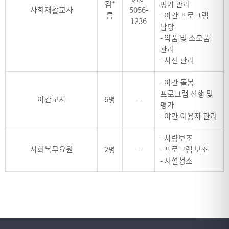
김*
평가 관리
사회재활교사
5056-
름
- 야간 프로그램
1236
담당
- 약품 및 소모품
관리
- 사진 관리
- 야간 돌봄
프로그램 진행 및
야간교사
6명
-
평가
- 야간 이용자 관리
- 차량보조
사회복무요원
2명
-
- 프로그램 보조
- 시설청소