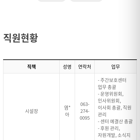
직원현황
직책
성명
연락처
업무
- 주간보호센터
업무 총괄
- 운영위원회,
인사위원회,
063-
염*
이사회 총괄, 직원
시설장
274-
아
관리
0095
- 센터 예결산 총괄
- 후원 관리,
자원개발, 소식지