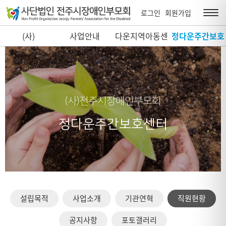
로그인
회원가입
(사)
사업안내
다운지역아동센
정다운주간보호
전주시장애인부
터
센터
모회
(사)전주시장애인부모회
정다운주간보호센터
설립목적
사업소개
기관연혁
직원현황
공지사항
포토갤러리