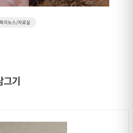
복지뉴스/자료실
담그기